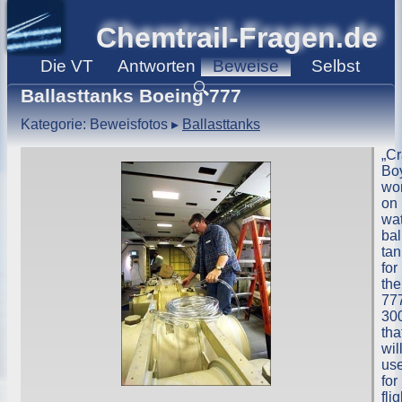
Chemtrail-Fragen.de
Die
VT
Antworten
Beweise
Selbst
🔍
Ballasttanks Boeing 777
Kategorie: Beweisfotos
▸
Ballasttanks
„Cr
Bo
wo
on
wa
bal
tan
for
the
77
30
tha
wil
us
for
flig