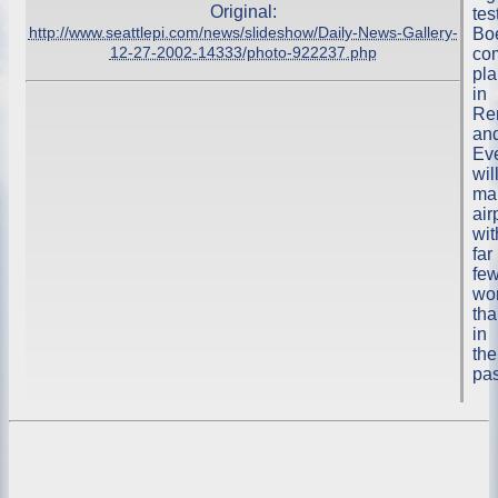
Original:
tes
http://www.seattlepi.com/news/slideshow/Daily-News-Gallery-
Bo
12-27-2002-14333/photo-922237.php
co
pla
in
Re
an
Eve
wil
ma
air
wit
far
fe
wo
th
in
the
pas