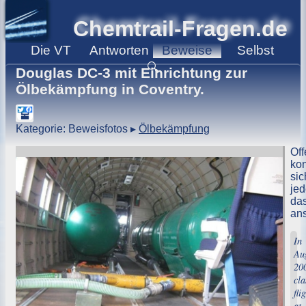
Chemtrail-Fragen.de
Die
VT
Antworten
Beweise
Selbst
🔍
Douglas DC-3 mit Einrichtung zur
Ölbekämpfung in Coventry.
Kategorie: Beweisfotos
▸
Ölbekämpfung
Off
ko
sic
jed
da
an
In
Au
20
cla
fli
at