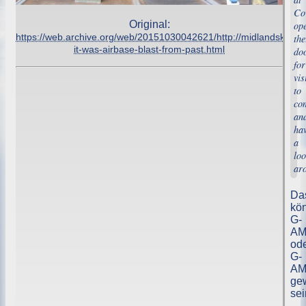
Co
Original:
op
https://web.archive.org/web/20151030042621/http://midlandskies.b
the
it-was-airbase-blast-from-past.html
do
for
vis
to
co
an
ha
a
loo
ar
Da
kö
G-
AM
od
G-
AM
ge
sei