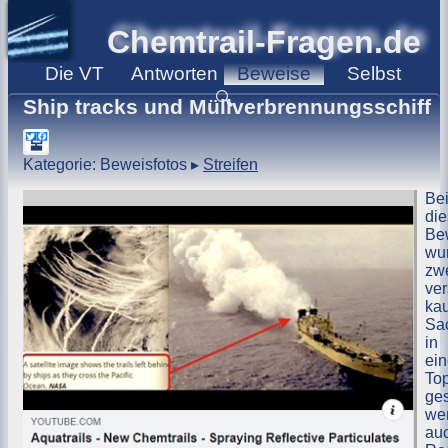
Chemtrail-Fragen.de
Die
VT
Antworten
Beweise
Selbst
🔍
Ship tracks und Müllverbrennungsschiff
Kategorie: Beweisfotos
▸
Streifen
Be
di
Be
wu
zw
ve
ka
Sa
in
ei
Top
ge
we
au