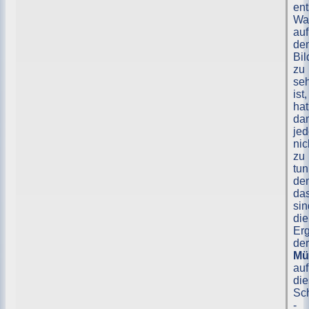
ent
Wa
auf
de
Bil
zu
se
ist,
hat
da
je
nic
zu
tun
de
da
sin
die
Er
der
Mü
auf
di
Sch
-