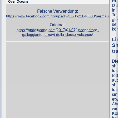
Res
(z
in
Falsche Verwendung:
Tei
https://www.facebook.com/groups/124960521048580/permalink/1
gle
sei
Original:
kö
https://ondalucana.com/2017/01/07/linceneritore-
galleggiante-le-navi-della-classe-vulcanus/
Li
Sh
tr
Di
shi
tra
(od
au
shi
trai
sin
et
Äh
wi
Ko