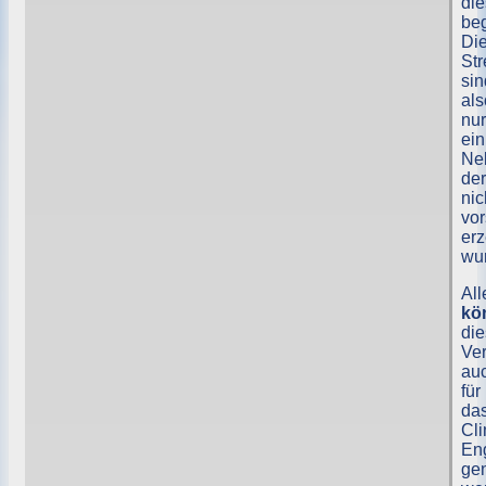
die
beg
Di
Str
sin
als
nur
ein
Neb
der
nic
vor
erz
wu
All
kö
di
Ver
au
für
da
Cl
En
gen