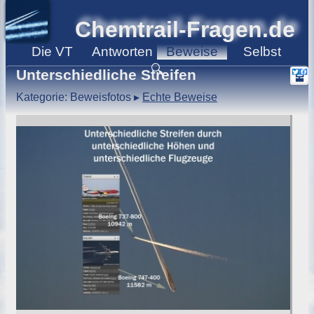
Chemtrail-Fragen.de
Die
VT
Antworten
Beweise
Selbst
🔍
Unterschiedliche Streifen
Kategorie: Beweisfotos
▸
Echte Beweise