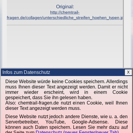
Original:
http://chemtrail-
fragen.de/collagen/unterschiedliche_streifen_hoehen_typen.jpg
Infos zum Datenschutz
X
Diese Website würde keine Cookies speichern. Allerdings
muss Ihnen dieser Text angezeigt werden. Damit er nicht
immer wieder erscheint, wird in einem Cookie
gespeichert, dass Sie ihn gelesen haben.
Also: chemtrail-fragen.de nutzt einen Cookie, weil Ihnen
dieser Text angezeigt werden muss.
Diese Website nutzt jedoch andere Dienste, wie u. a. den
Serverbetreiber, YouTube, Google-Adsense. Diese
können auch Daten speichern. Lesen Sie mehr dazu auf
Von
Jörg Lorenz
der Seite zum
Datenschutz (neues Fenster/neuer Tab)
.