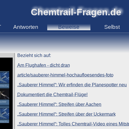
Chemtrail-Fragen.de
T
Antworten
Beweise
Selbst
Bezieht sich auf:
Am Flughafen - dicht dran
article/sauberer-himmel-hochaufloesendes-foto
„Sauberer Himmel“: Wir erfinden die Planespotter neu
Dokumentiert die Chemtrail-Flüge!
„Sauberer Himmel“: Streifen über Aachen
„Sauberer Himmel“: Streifen über der Uckermark
„Sauberer Himmel“: Tolles Chemtrail-Video eines Mitstr