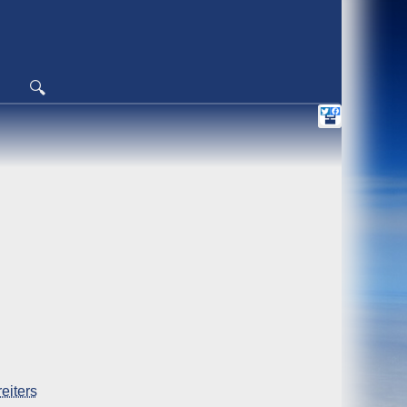
🔍
eiters