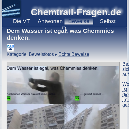
Chemtrail-Fragen.de
Die
VT
Antworten
Beweise
Selbst
🔍
Dem Wasser ist egal, was Chemmies
denken.
Kategorie: Beweisfotos
▸
Echte Beweise
Be
sic
auf
W
ist
die
Lü
ge