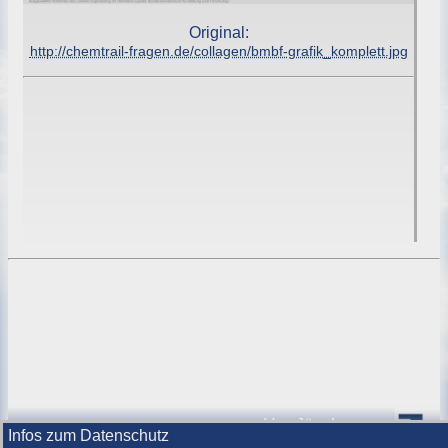
Original:
http://chemtrail-fragen.de/collagen/bmbf-grafik_komplett.jpg
Von
Jörg Lorenz
Infos zum Datenschutz
Software für Sie.
|
Himmel über Berlin