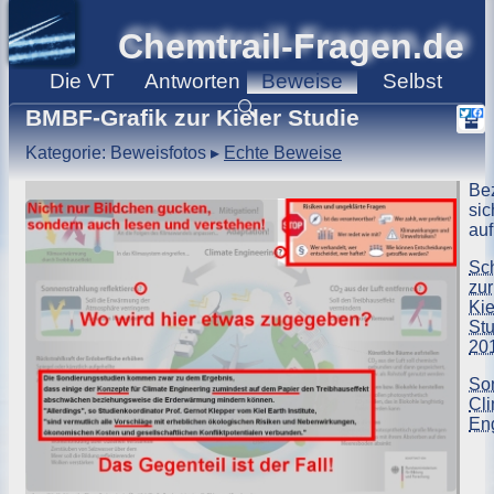
Chemtrail-Fragen.de
Die
VT
Antworten
Beweise
Selbst
🔍
BMBF-Grafik zur Kieler Studie
Kategorie: Beweisfotos
▸
Echte Beweise
Be
sic
auf
Sc
zur
Kie
Stu
20
So
Cl
En