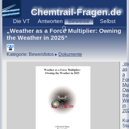
Chemtrail-Fragen.de
Die
VT
Antworten
Beweise
Selbst
🔍
„Weather as a Force Multiplier: Owning
the Weather in 2025“
Kategorie: Beweisfotos
▸
Dokumente
„W
as
a
Fo
Mul
Ow
the
We
in
20
Kur
Stu