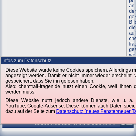
ja
an
de
ge
Bil
die
auf
che
fra
gez
we
Infos zum Datenschutz
Diese Website würde keine Cookies speichern. Allerdings m
angezeigt werden. Damit er nicht immer wieder erscheint,
gespeichert, dass Sie ihn gelesen haben.
Also: chemtrail-fragen.de nutzt einen Cookie, weil Ihnen 
werden muss.
Diese Website nutzt jedoch andere Dienste, wie u. a. d
YouTube, Google-Adsense. Diese können auch Daten speic
dazu auf der Seite zum
Datenschutz (neues Fenster/neuer T
Von
Jörg Lorenz
Software für Sie.
|
Himmel über Berlin