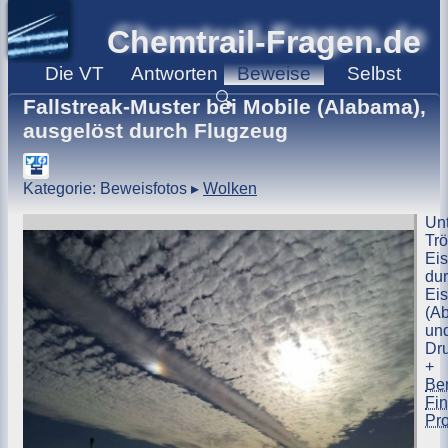
Chemtrail-Fragen.de
Die
VT
Antworten
Beweise
Selbst
🔍
Fallstreak-Muster bei Mobile (Alabama),
ausgelöst durch Flugzeug
Kategorie: Beweisfotos
▸
Wolken
Unt
Trö
Eis
du
Ei
(A
un
Dr
+
Be
Fin
Pr