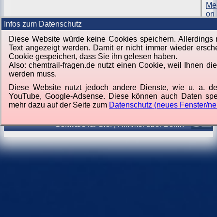
Me
on
Vi
Infos zum Datenschutz
Diese Website würde keine Cookies speichern. Allerdings
Text angezeigt werden. Damit er nicht immer wieder ersche
Cookie gespeichert, dass Sie ihn gelesen haben.
Also: chemtrail-fragen.de nutzt einen Cookie, weil Ihnen di
werden muss.
Diese Website nutzt jedoch andere Dienste, wie u. a. de
YouTube, Google-Adsense. Diese können auch Daten spe
mehr dazu auf der Seite zum
Datenschutz (neues Fenster/ne
Von
Jörg Lorenz
Software für Sie.
|
Himmel über Berlin