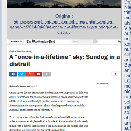
De
Ni
tritt
Original:
mei
http://www.washingtonpost.com/blogs/capital-weather-
als
gang/wp/2014/04/08/a-once-in-a-lifetime-sky-sundog-in-a-
Vir
distrail/
auf
un
ko
nur
sel
am
Bo
an.
Di
Lö
mü
nic
ru
sei
se
so
ab
am
auf