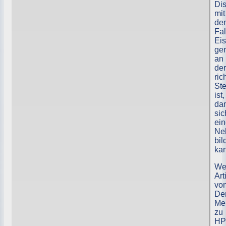
Dis
mit
de
Fal
Eis
ge
an
der
ric
Ste
ist,
da
sic
ei
Ne
bil
ka
Wei
Art
vo
De
Me
zu
HP