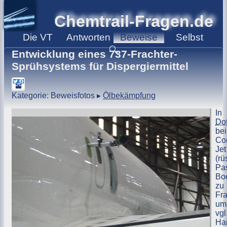
Chemtrail-Fragen.de
Die
VT
Antworten
Beweise
Selbst
🔍
Entwicklung eines 737-Frachter-
Sprühsystems für Dispergiermittel
Kategorie: Beweisfotos
▸
Ölbekämpfung
In
Do
bei
Co
Jet
(rü
Pa
Bo
zu
Fra
um
vgl
Ha