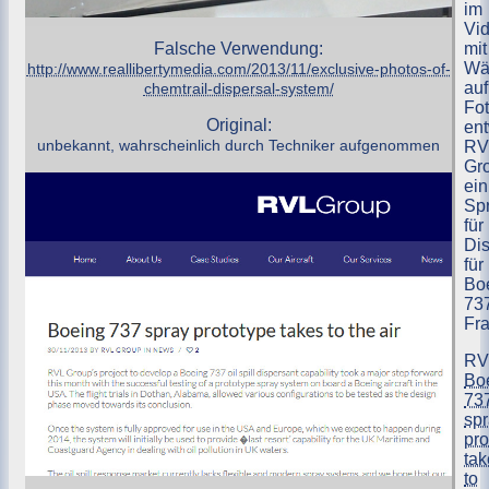
im
Vi
Falsche Verwendung:
mit
Wä
http://www.reallibertymedia.com/2013/11/exclusive-photos-of-
auf
chemtrail-dispersal-system/
Fot
Original:
ent
unbekannt, wahrscheinlich durch Techniker aufgenommen
RV
Gr
ein
Sp
für
Dis
für
Bo
73
Fra
RV
Bo
73
sp
pro
tak
to