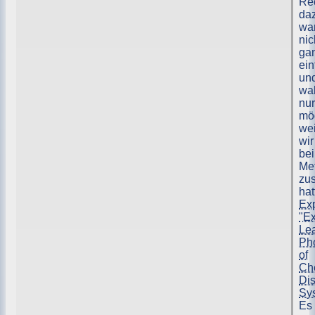
Re
da
wa
nic
ga
ein
un
wah
nur
mög
wei
wir
bei
Me
zu
hat
Exp
"Ex
Le
Ph
of
Che
Dis
Sy
Es