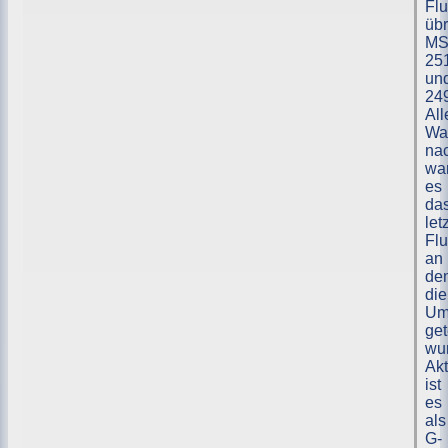
Fl
übr
M
25
un
24
All
Wah
na
wa
es
da
let
Fl
an
de
die
Um
get
wu
Akt
ist
es
als
G-