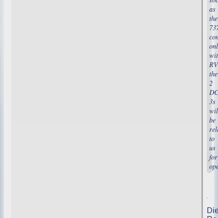
as
the
73
co
onl
wi
RV
the
2
DC
3s
wil
be
rel
to
us
for
op
Di