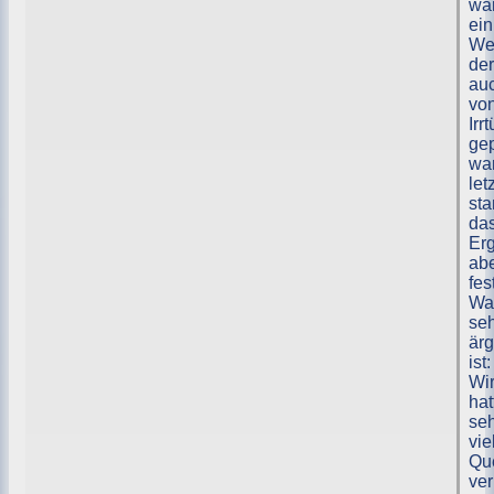
wa
ein
We
der
au
vo
Irr
ge
war
let
st
da
Er
ab
fes
Wa
se
ärg
ist:
Wi
hat
se
vie
Qu
ver