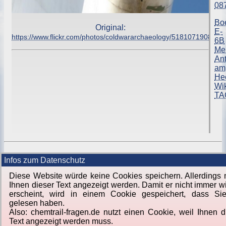
Bo
Original:
E-
https://www.flickr.com/photos/coldwararchaeology/5181071908/
6B
Me
An
am
He
Wi
TA
Infos zum Datenschutz
Diese Website würde keine Cookies speichern. Allerdings
Ihnen dieser Text angezeigt werden. Damit er nicht immer w
erscheint, wird in einem Cookie gespeichert, dass Si
gelesen haben.
Also: chemtrail-fragen.de nutzt einen Cookie, weil Ihnen d
Text angezeigt werden muss.
Von
Jörg Lorenz