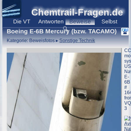
Chemtrail-Fragen.de
Die
VT
Antworten
Beweise
Selbst
🔍
Boeing E-6B Mercury (bzw. TACAMO)
Kategorie: Beweisfotos
▸
Sonstige Technik
CC
mon
sy
US
Na
E-
6B
#
16
fr
VQ
3