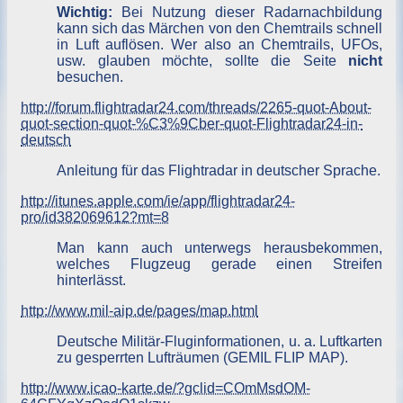
Wichtig:
Bei Nutzung dieser Radarnachbildung
kann sich das Märchen von den Chemtrails schnell
in Luft auflösen. Wer also an Chemtrails, UFOs,
usw. glauben möchte, sollte die Seite
nicht
besuchen.
http://forum.flightradar24.com/threads/2265-quot-About-
quot-section-quot-%C3%9Cber-quot-Flightradar24-in-
deutsch
Anleitung für das Flightradar in deutscher Sprache.
http://itunes.apple.com/ie/app/flightradar24-
pro/id382069612?mt=8
Man kann auch unterwegs herausbekommen,
welches Flugzeug gerade einen Streifen
hinterlässt.
http://www.mil-aip.de/pages/map.html
Deutsche Militär-Fluginformationen, u. a. Luftkarten
zu gesperrten Lufträumen (GEMIL FLIP MAP).
http://www.icao-karte.de/?gclid=COmMsdOM-