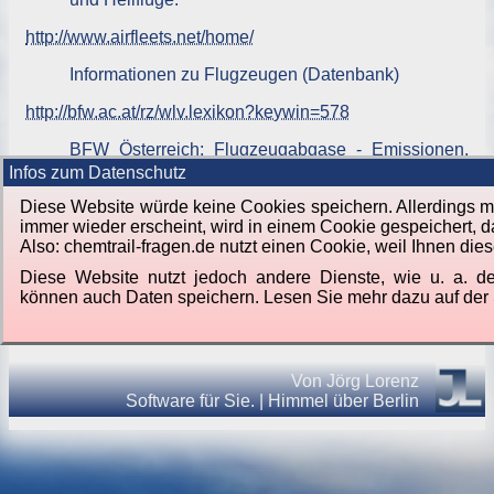
http://www.airfleets.net/home/
Informationen zu Flugzeugen (Datenbank)
http://bfw.ac.at/rz/wlv.lexikon?keywin=578
BFW Österreich: Flugzeugabgase - Emissionen,
Zusammensetzung und Luftbelastung
Infos zum Datenschutz
Diese Website würde keine Cookies speichern. Allerdings mu
immer wieder erscheint, wird in einem Cookie gespeichert, 
Also: chemtrail-fragen.de nutzt einen Cookie, weil Ihnen di
Diese Website nutzt jedoch andere Dienste, wie u. a. d
können auch Daten speichern. Lesen Sie mehr dazu auf der
Von
Jörg Lorenz
Software für Sie.
|
Himmel über Berlin