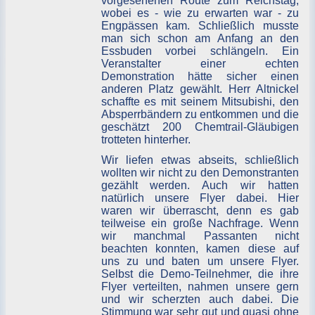
vorgesehenen Route zum Reichstag,
wobei es - wie zu erwarten war - zu
Engpässen kam. Schließlich musste
man sich schon am Anfang an den
Essbuden vorbei schlängeln. Ein
Veranstalter einer echten
Demonstration hätte sicher einen
anderen Platz gewählt. Herr Altnickel
schaffte es mit seinem Mitsubishi, den
Absperrbändern zu entkommen und die
geschätzt 200 Chemtrail-Gläubigen
trotteten hinterher.
Wir liefen etwas abseits, schließlich
wollten wir nicht zu den Demonstranten
gezählt werden. Auch wir hatten
natürlich unsere Flyer dabei. Hier
waren wir überrascht, denn es gab
teilweise ein große Nachfrage. Wenn
wir manchmal Passanten nicht
beachten konnten, kamen diese auf
uns zu und baten um unsere Flyer.
Selbst die Demo-Teilnehmer, die ihre
Flyer verteilten, nahmen unsere gern
und wir scherzten auch dabei. Die
Stimmung war sehr gut und quasi ohne