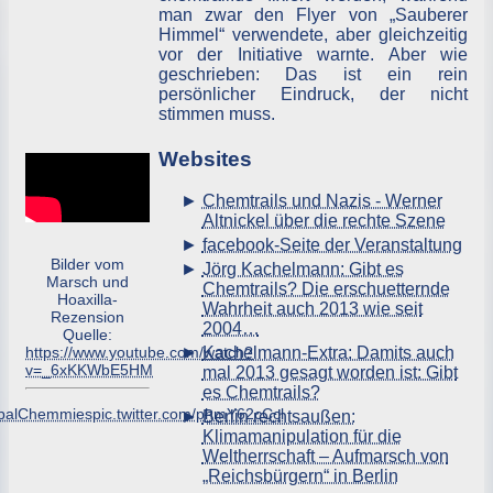
man zwar den Flyer von „Sauberer
Himmel“ verwendete, aber gleichzeitig
vor der Initiative warnte. Aber wie
geschrieben: Das ist ein rein
persönlicher Eindruck, der nicht
stimmen muss.
Websites
Chemtrails und Nazis - Werner
Altnickel über die rechte Szene
facebook-Seite der Veranstaltung
Bilder vom
Jörg Kachelmann: Gibt es
Marsch und
Chemtrails? Die erschuetternde
Hoaxilla-
Wahrheit auch 2013 wie seit
Rezension
2004…
Quelle:
https://www.youtube.com/watch?
Kachelmann-Extra: Damits auch
v=_6xKKWbE5HM
mal 2013 gesagt worden ist: Gibt
es Chemtrails?
balChemmies
pic.twitter.com/phmY62cCcl
Berlin rechtsaußen:
Klimamanipulation für die
Weltherrschaft – Aufmarsch von
„Reichsbürgern“ in Berlin