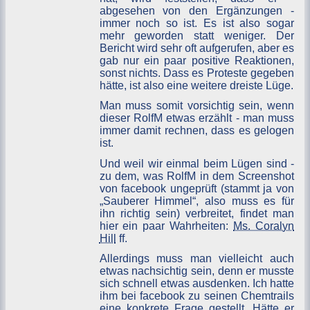
abgesehen von den Ergänzungen -
immer noch so ist. Es ist also sogar
mehr geworden statt weniger. Der
Bericht wird sehr oft aufgerufen, aber es
gab nur ein paar positive Reaktionen,
sonst nichts. Dass es Proteste gegeben
hätte, ist also eine weitere dreiste Lüge.
Man muss somit vorsichtig sein, wenn
dieser RolfM etwas erzählt - man muss
immer damit rechnen, dass es gelogen
ist.
Und weil wir einmal beim Lügen sind -
zu dem, was RolfM in dem Screenshot
von facebook ungeprüft (stammt ja von
„Sauberer Himmel“, also muss es für
ihn richtig sein) verbreitet, findet man
hier ein paar Wahrheiten:
Ms. Coralyn
Hill
ff.
Allerdings muss man vielleicht auch
etwas nachsichtig sein, denn er musste
sich schnell etwas ausdenken. Ich hatte
ihm bei facebook zu seinen Chemtrails
eine konkrete Frage gestellt. Hätte er