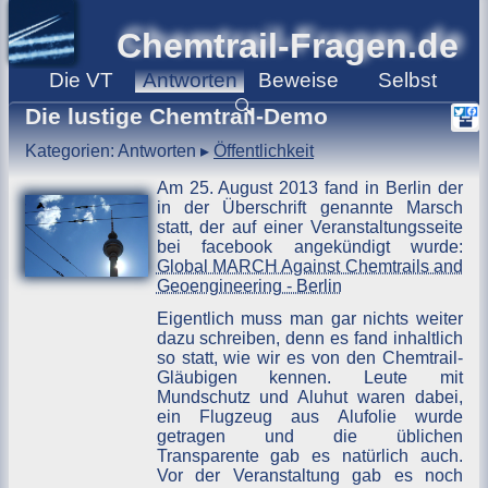
Chemtrail-Fragen.de
Die
VT
Antworten
Beweise
Selbst
🔍
Die lustige Chemtrail-Demo
Kategorien: Antworten ▸
Öffentlichkeit
Am 25. August 2013 fand in Berlin der
in der Überschrift genannte Marsch
statt, der auf einer Veranstaltungsseite
bei facebook angekündigt wurde:
Global MARCH Against Chemtrails and
Geoengineering - Berlin
Eigentlich muss man gar nichts weiter
dazu schreiben, denn es fand inhaltlich
so statt, wie wir es von den Chemtrail-
Gläubigen kennen. Leute mit
Mundschutz und Aluhut waren dabei,
ein Flugzeug aus Alufolie wurde
getragen und die üblichen
Transparente gab es natürlich auch.
Vor der Veranstaltung gab es noch