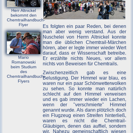
Herr Altnickel
bekommt den
Chemtrailhandbuch-
Flyer
Es folgten ein paar Reden, bei denen
man aber wenig verstand. Aus der
Nuschelei von Herrn Altnickel konnte
man die üblichen Chemtrail-Märchen
hören, aber er legte immer wieder Wert
darauf, dass er Wissenschaft betreibe.
Mario
Er erzählte nichts Neues, vor allem
Romanowski
nichts von Beweisen für Chemtrails.
beim Studium
des
Zwischenzeitlich gab es eine
Chemtrailhandbuch-
Belustigung. Der Himmel war blau, es
Flyers
waren nur ein paar Schönwetterwolken
zu sehen. So konnte man natürlich
schlecht auf den Himmel verweisen
und es gab immer wieder ein Lachen,
wenn der "verschmierte" Himmel
genannt wurde. Als dann plötzlich doch
ein Flugzeug einen Streifen hinterließ,
waren es nicht die Chemtrail-
Gläubigen, denen das auffiel, sondern
wir. Nahezu gemeinschaftlich wiesen