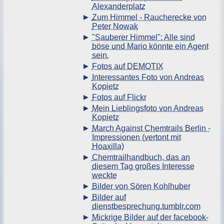
Alexanderplatz
Zum Himmel - Raucherecke von
Peter Nowak
"Sauberer Himmel": Alle sind
böse und Mario könnte ein Agent
sein.
Fotos auf DEMOTIX
Interessantes Foto von Andreas
Kopietz
Fotos auf Flickr
Mein Lieblingsfoto von Andreas
Kopietz
March Against Chemtrails Berlin -
Impressionen (vertont mit
Hoaxilla)
Chemtrailhandbuch, das an
diesem Tag großes Interesse
weckte
Bilder von Sören Kohlhuber
Bilder auf
dienstbesprechung.tumblr.com
Mickrige Bilder auf der facebook-