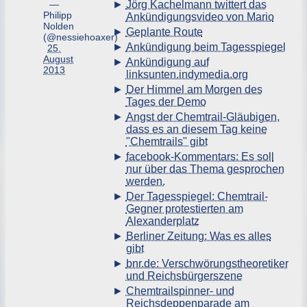
—
Jörg Kachelmann twittert das
Philipp
Ankündigungsvideo von Mario
Nolden
Geplante Route
(@nessiehoaxer)
Ankündigung beim Tagesspiegel
25.
August
Ankündigung auf
2013
linksunten.indymedia.org
Der Himmel am Morgen des
Tages der Demo
Angst der Chemtrail-Gläubigen,
dass es an diesem Tag keine
"Chemtrails" gibt
facebook-Kommentars: Es soll
nur über das Thema gesprochen
werden.
Der Tagesspiegel: Chemtrail-
Gegner protestierten am
Alexanderplatz
Berliner Zeitung: Was es alles
gibt
bnr.de: Verschwörungstheoretiker
und Reichsbürgerszene
Chemtrailspinner- und
Reichsdeppenparade am