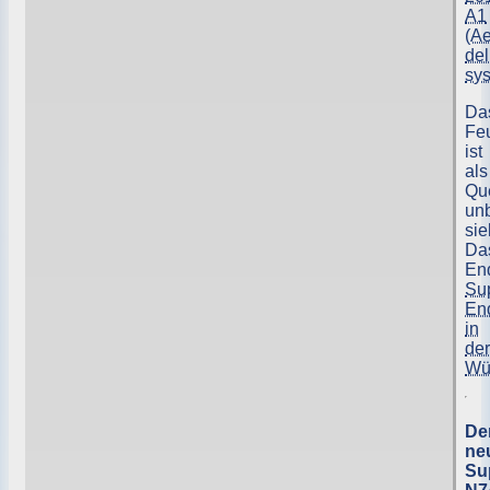
A1
(Ae
del
sy
Da
Fe
ist
als
Qu
un
sie
Da
En
Sup
En
in
der
Wü
De
ne
Su