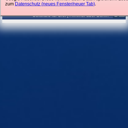
zum
Datenschutz (neues Fenster/neuer Tab)
.
Von
Jörg Lorenz
Software für Sie.
|
Himmel über Berlin