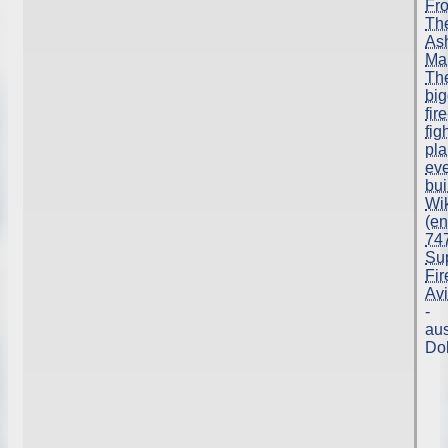
Fr
Th
As
Mai
Th
big
fire
fig
pl
ev
bui
Wi
(en
74
Su
Fir
Avi
-
aus
Do