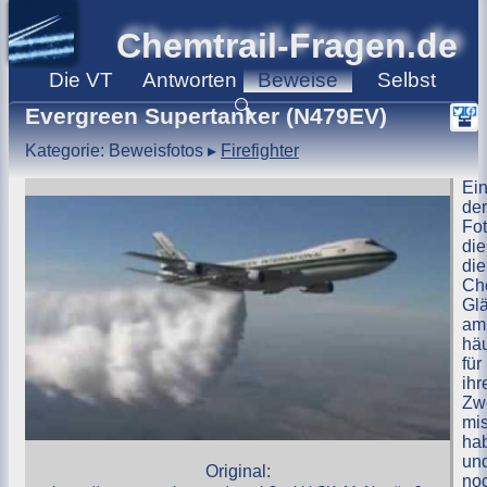
Chemtrail-Fragen.de
Die
VT
Antworten
Beweise
Selbst
🔍
Evergreen Supertanker (N479EV)
Kategorie: Beweisfotos
▸
Firefighter
Ei
der
Fot
die
die
Che
Gl
am
häu
für
ihr
Zw
mi
ha
un
Original:
no