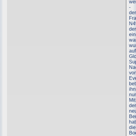
wei
-
der
Fra
N4
der
ein
war
wu
auf
Gl
Su
Na
vo
Ev
bet
ihn
nu
Mit
der
ne
Be
hat
die
Bo