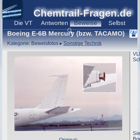
Chemtrail-Fragen.de
Die
VT
Antworten
Beweise
Selbst
🔍
Boeing E-6B Mercury (bzw. TACAMO)
Kategorie: Beweisfotos
▸
Sonstige Technik
VL
Sc
Si
Bo
Original: