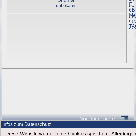
E-
unbekannt
6B
Me
(bz
TA
Von
Jörg Lorenz
Infos zum Datenschutz
Software für Sie.
|
Himmel über Berlin
Diese Website würde keine Cookies speichern. Allerdings